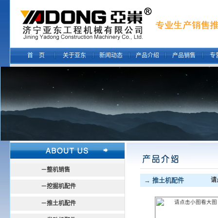
首 页
关于亚东
新闻动态
产品介绍
产品销售
专
－
整机销售
→ 推土机配件
请
－
挖掘机配件
－
推土机配件